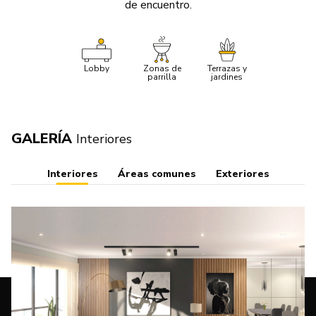
de encuentro.
Lobby
Zonas de
Terrazas y
parrilla
jardines
GALERÍA
Interiores
Interiores
Áreas comunes
Exteriores