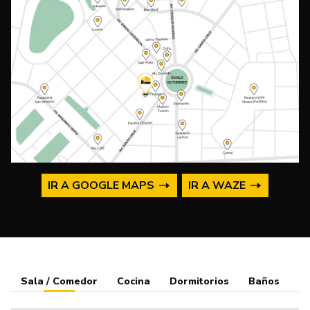
IR A GOOGLE MAPS
IR A WAZE
Sala / Comedor
Cocina
Dormitorios
Baños
B